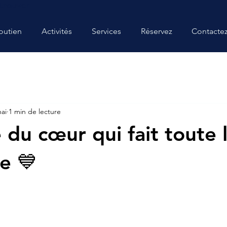
trouver
outien
Activités
Services
Réservez
Contacte
ai
1 min de lecture
 du cœur qui fait toute 
ce 💙