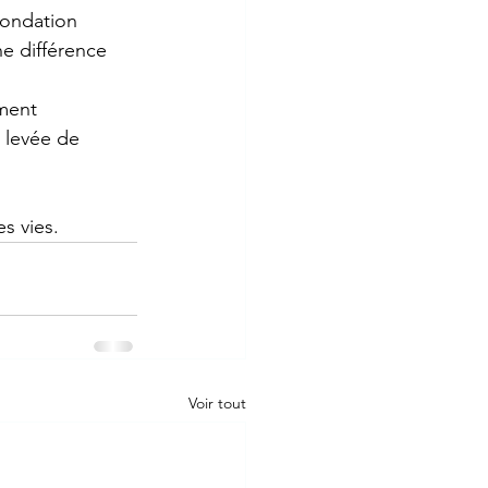
Fondation 
ne différence 
ment 
 levée de 
s vies.
Voir tout