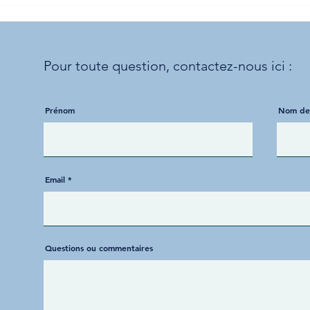
Quand le cœur guide
🔹 S
l’action 💙
kiné
Pour toute question,
contactez-nous ici :
Prénom
Nom de 
Email
Questions ou commentaires