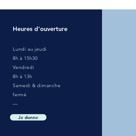
Journée Nationale de
Sensibilisation au Bien-Être
des Personnes Atteintes de
Cancer – 26 juin
Heures d'ouverture
Lundi au jeudi
8h à 15h30
Vendredi
8h à 13h
Samedi & dimanche
fermé
—
Je donne