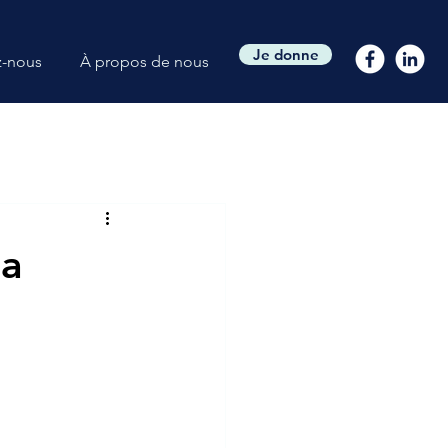
Je donne
z-nous
À propos de nous
la