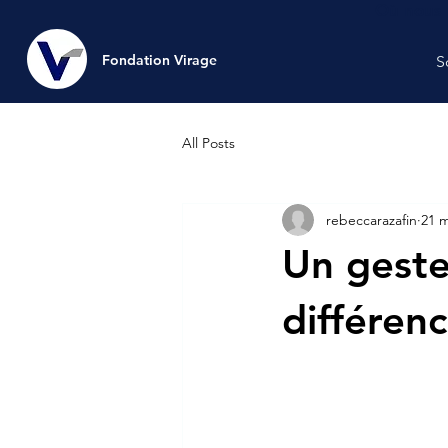
Où nous 
Fondation Virage
Fondation Virage
S
All Posts
rebeccarazafin
21 m
Un geste
différen