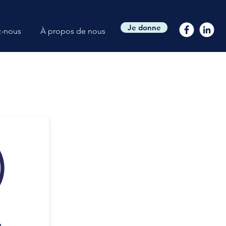
Je donne
z-nous
À propos de nous
e