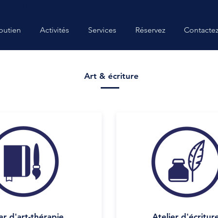
trouver
outien
Activités
Services
Réservez
Contacte
Art & écriture
er d'art-thérapie
Atelier d'écritur