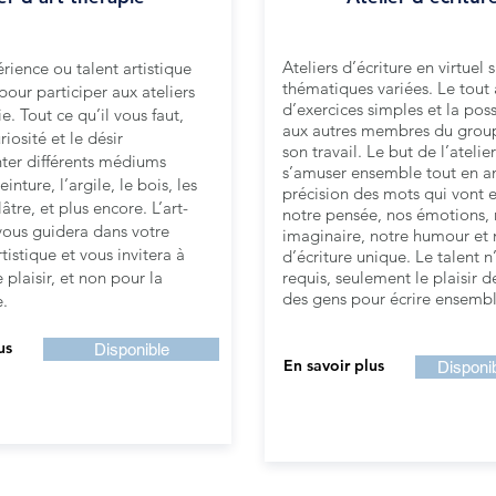
Ateliers d’écriture en virtuel 
ience ou talent artistique
thématiques variées. Le tou
 pour participer aux ateliers
d’exercices simples et la possi
e. Tout ce qu’il vous faut,
aux autres membres du groupe
riosité et le désir
son travail. Le but de l’atelie
ter différents médiums
s’amuser ensemble tout en a
einture, l’argile, le bois, les
précision des mots qui vont 
lâtre, et plus encore. L’art-
notre pensée, nos émotions, 
vous guidera dans votre
imaginaire, notre humour et n
istique et vous invitera à
d’écriture unique. Le talent n
 plaisir, et non pour la
requis, seulement le plaisir d
des gens pour écrire ensembl
.
us
Disponible
En savoir plus
Disponib