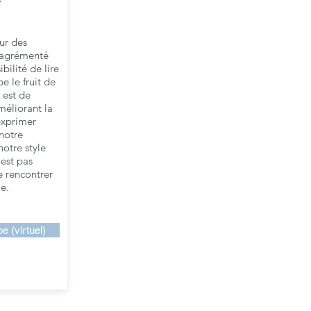
sur des
t agrémenté
bilité de lire
 le fruit de
r est de
méliorant la
exprimer
notre
otre style
’est pas
e rencontrer
e.
e (virtuel)