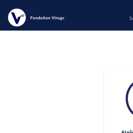
Où nous 
Fondation Virage
Fondation Virage
S
Ateli