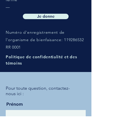
—
Je donne
Numéro d'enregistrement de
l'organisme de bienfaisance:
119286532
RR 0001
Politique de confidentialité
et des
témoins
Pour toute question,
contactez-
nous ici :
Prénom