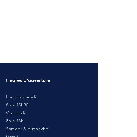
Heures d'ouverture
Lundi au jeudi
8h à 15h30
Vendredi
8h à 13h
Samedi & dimanche
fermé