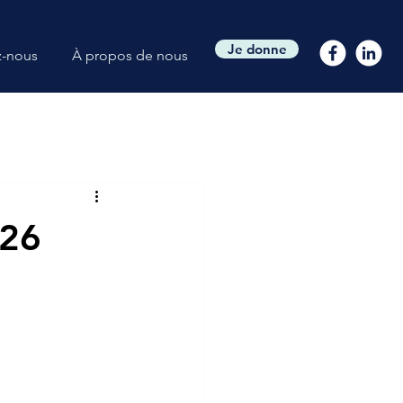
Je donne
z-nous
À propos de nous
026