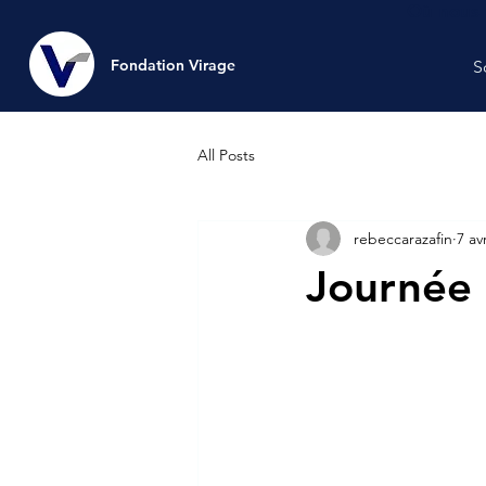
Où nous 
Fondation Virage
Fondation Virage
S
All Posts
rebeccarazafin
7 avr
Journée 