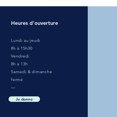
Sensibilisation au Bien-Être
des Personnes Atteintes de
Cancer – 26 juin
Heures d'ouverture
Lundi au jeudi
8h à 15h30
Vendredi
8h à 13h
Samedi & dimanche
fermé
—
Je donne