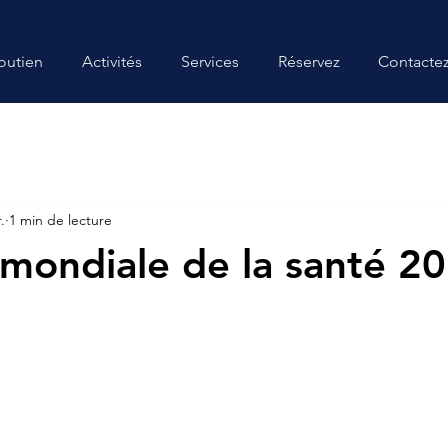
trouver
outien
Activités
Services
Réservez
Contacte
.
1 min de lecture
mondiale de la santé 2